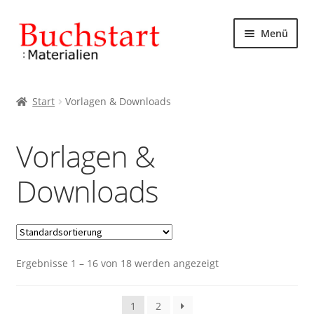
Zur
Zum
Menü
Navigation
Inhalt
springen
springen
Start
Start
Vorlagen & Downloads
AGB
Vorlagen &
Datenschutzbelehrung
Downloads
Impressum
Kasse
Ergebnisse 1 – 16 von 18 werden angezeigt
Mein Konto
Rechtliches
1
2