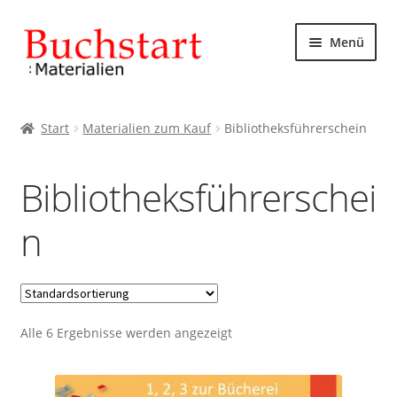
Zur
Zum
Menü
Navigation
Inhalt
springen
springen
Start
Start
Materialien zum Kauf
Bibliotheksführerschein
AGB
Bibliotheksführerschei
Datenschutzbelehrung
n
Impressum
Kasse
Alle 6 Ergebnisse werden angezeigt
Mein Konto
Rechtliches