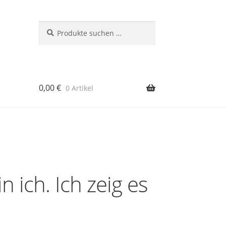
Suchen
Suchen
nach:
0,00
€
0 Artikel
rb
n ich. Ich zeig es