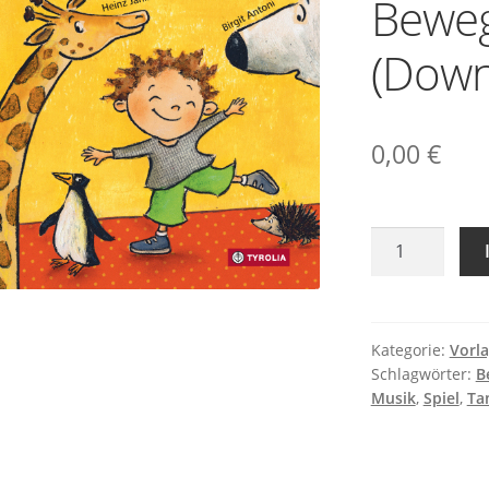
Bewe
(Down
0,00
€
Das
bin
ich.
Ich
zeig
Kategorie:
Vorl
Schlagwörter:
B
es
Musik
,
Spiel
,
Ta
dir
-
Bewegungsim
(Download)