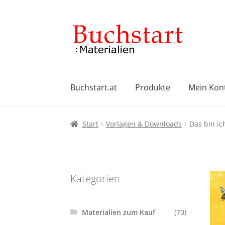
Zur
Zum
Navigation
Inhalt
springen
springen
Buchstart.at
Produkte
Mein Kon
Start
AGB
Datenschutzbelehrung
Impres
Start
Vorlagen & Downloads
Das bin ic
Widerrufsbelehrung
Zahlungsarten
Kategorien
Materialien zum Kauf
(70)