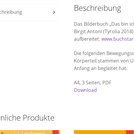
Beschreibung
Menge
chreibung
Das Bilderbuch „Das bin ich
Birgit Antoni (Tyrolia 201
aufbereitet:
www.buchstart
Die folgenden Bewegungsi
Körperteil stammen von Urs
Anfang an begleitet hat.
A4, 3 Seiten, PDF
Download
nliche Produkte