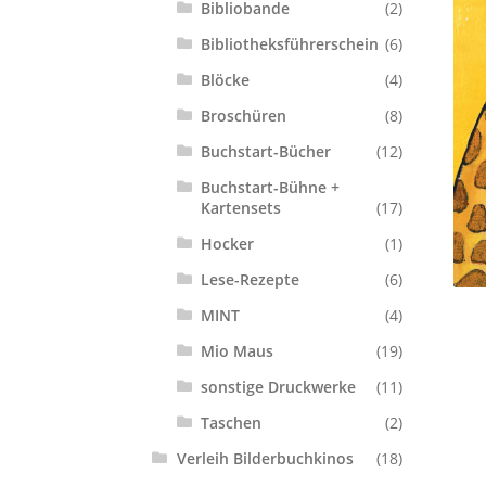
Bibliobande
(2)
Bibliotheksführerschein
(6)
Blöcke
(4)
Broschüren
(8)
Buchstart-Bücher
(12)
Buchstart-Bühne +
Kartensets
(17)
Hocker
(1)
Lese-Rezepte
(6)
MINT
(4)
Mio Maus
(19)
sonstige Druckwerke
(11)
Taschen
(2)
Verleih Bilderbuchkinos
(18)