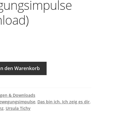
gungsimpulse
load)
In den Warenkorb
agen & Downloads
ewegungsimpulse
,
Das bin ich. Ich zeig es dir
,
nz
,
Ursula Tichy
pulse