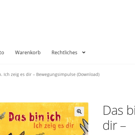
to
Warenkorb
Rechtliches
sum
Kasse
Mein Konto
Rechtliches
Versandkosten
Warenko
h. Ich zeig es dir – Bewegungsimpulse (Download)
Das bi
dir –
🔍