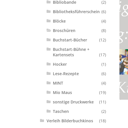
Bibliobande
(2)
Bibliotheksführerschein
(6)
Blöcke
(4)
Broschüren
(8)
Buchstart-Bücher
(12)
Buchstart-Bühne +
Kartensets
(17)
Hocker
(1)
Lese-Rezepte
(6)
MINT
(4)
Mio Maus
(19)
sonstige Druckwerke
(11)
Taschen
(2)
Verleih Bilderbuchkinos
(18)