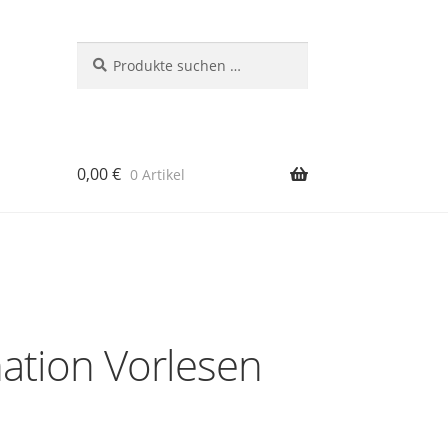
Suchen
Suchen
nach:
0,00
€
0 Artikel
rb
nation Vorlesen