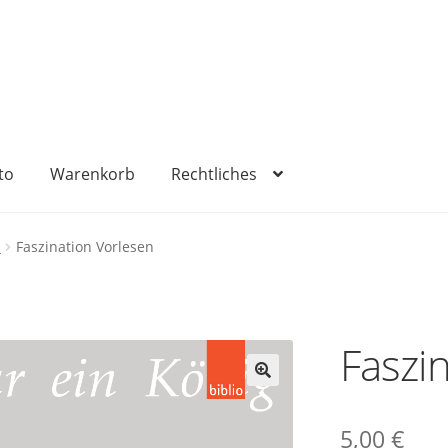
to
Warenkorb
Rechtliches
sum
Kasse
Mein Konto
Rechtliches
Versandkosten
Warenko
n
Faszination Vorlesen
Faszi
🔍
5,00
€