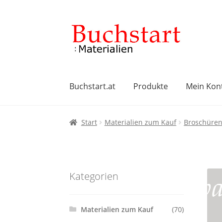
Zur
Zum
Navigation
Inhalt
springen
springen
Buchstart.at
Produkte
Mein Kon
Start
AGB
Datenschutzbelehrung
Impres
Start
Materialien zum Kauf
Broschüre
Widerrufsbelehrung
Zahlungsarten
Kategorien
Materialien zum Kauf
(70)