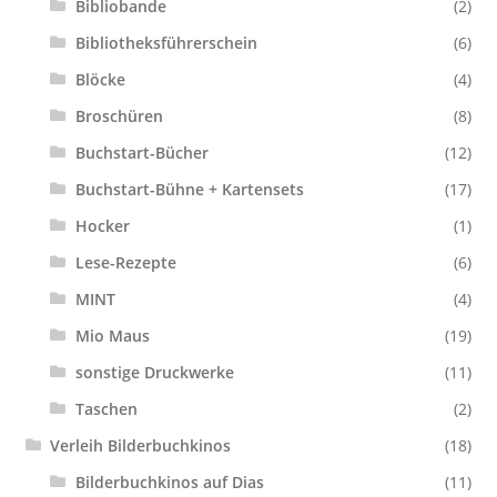
Bibliobande
(2)
Bibliotheksführerschein
(6)
Versandkosten
Blöcke
(4)
Warenkorb
Broschüren
(8)
Buchstart-Bücher
(12)
Widerrufsbelehrung
Buchstart-Bühne + Kartensets
(17)
Zahlungsarten
Hocker
(1)
Lese-Rezepte
(6)
MINT
(4)
Mio Maus
(19)
sonstige Druckwerke
(11)
Taschen
(2)
Verleih Bilderbuchkinos
(18)
Bilderbuchkinos auf Dias
(11)