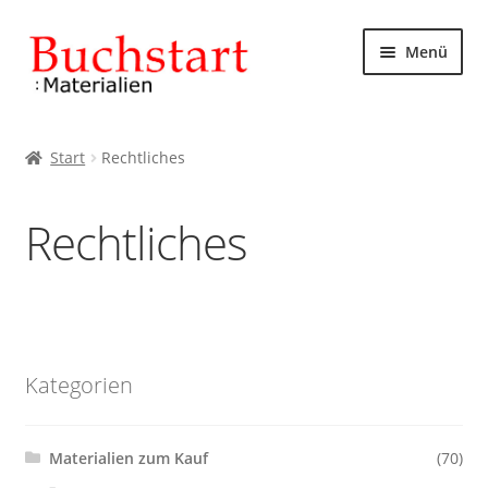
Zur
Zum
Menü
Navigation
Inhalt
springen
springen
Start
Start
Rechtliches
AGB
Rechtliches
Datenschutzbelehrung
Impressum
Kasse
Kategorien
Mein Konto
Materialien zum Kauf
(70)
Rechtliches