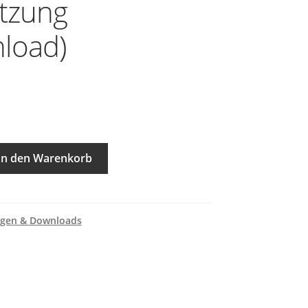
tzung
load)
In den Warenkorb
agen & Downloads