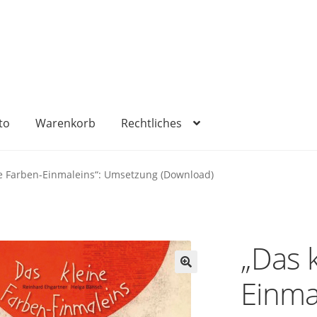
to
Warenkorb
Rechtliches
sum
Kasse
Mein Konto
Rechtliches
Versandkosten
Warenko
ne Farben-Einmaleins“: Umsetzung (Download)
„Das 
Einmal
🔍