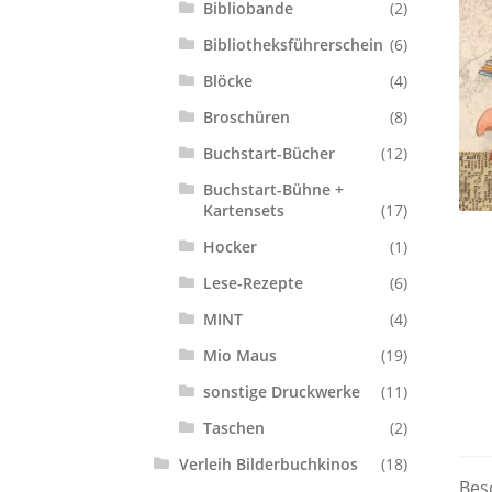
Bibliobande
(2)
Bibliotheksführerschein
(6)
Blöcke
(4)
Broschüren
(8)
Buchstart-Bücher
(12)
Buchstart-Bühne +
Kartensets
(17)
Hocker
(1)
Lese-Rezepte
(6)
MINT
(4)
Mio Maus
(19)
sonstige Druckwerke
(11)
Taschen
(2)
Verleih Bilderbuchkinos
(18)
Bes