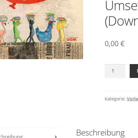
Umse
(Down
0,00
€
"Das
kleine
Farben-
Einmaleins":
Umsetzung
Kategorie:
Vorl
(Download)
Menge
Beschreibung
chreibung