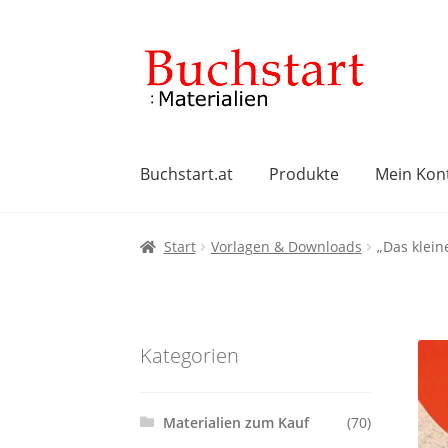
Zur
Zum
Navigation
Inhalt
springen
springen
Buchstart.at
Produkte
Mein Kon
Start
AGB
Datenschutzbelehrung
Impres
Start
Vorlagen & Downloads
„Das klei
Widerrufsbelehrung
Zahlungsarten
Kategorien
Materialien zum Kauf
(70)