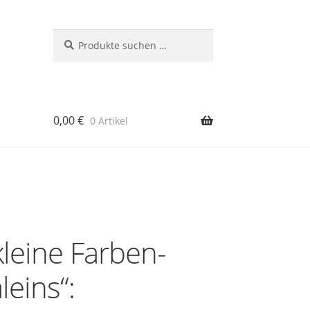
Suchen
Suchen
nach:
0,00
€
0 Artikel
rb
kleine Farben-
eins“: