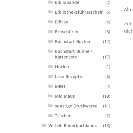
Bibliobande
(2)
Alte
Bibliotheksführerschein
(6)
Blöcke
(4)
Zur
nich
Broschüren
(8)
Buchstart-Bücher
(12)
Buchstart-Bühne +
Kartensets
(17)
Hocker
(1)
Lese-Rezepte
(6)
MINT
(4)
Mio Maus
(19)
sonstige Druckwerke
(11)
Taschen
(2)
Verleih Bilderbuchkinos
(18)