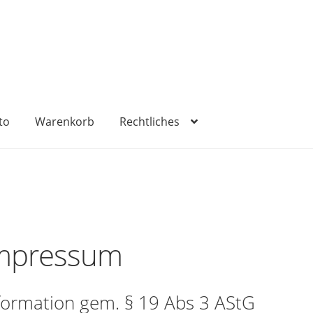
to
Warenkorb
Rechtliches
sum
Kasse
Mein Konto
Rechtliches
Versandkosten
Warenko
mpressum
formation gem. § 19 Abs 3 AStG