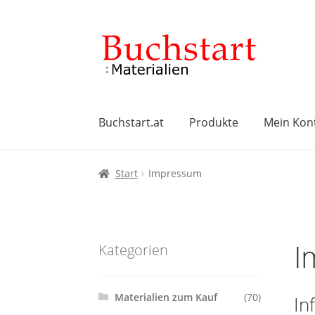
Zur
Zum
Navigation
Inhalt
springen
springen
Buchstart.at
Produkte
Mein Kon
Start
AGB
Datenschutzbelehrung
Impres
Start
Impressum
Widerrufsbelehrung
Zahlungsarten
I
Kategorien
Materialien zum Kauf
(70)
In