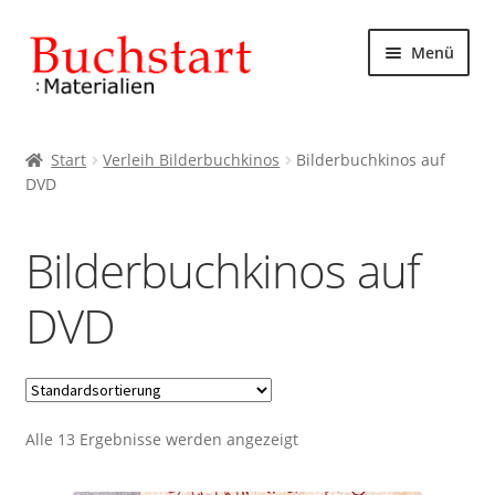
Zur
Zum
Menü
Navigation
Inhalt
springen
springen
Start
Start
Verleih Bilderbuchkinos
Bilderbuchkinos auf
DVD
AGB
Datenschutzbelehrung
Bilderbuchkinos auf
Impressum
DVD
Kasse
Mein Konto
Alle 13 Ergebnisse werden angezeigt
Rechtliches