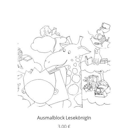
Ausmalblock LesekönigIn
3,00
€