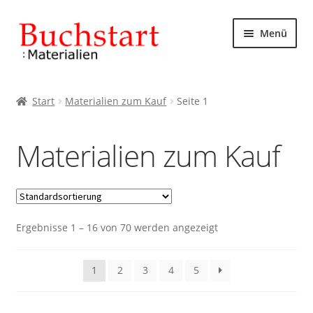
Zur
Zum
Menü
Navigation
Inhalt
springen
springen
Start
Start
Materialien zum Kauf
Seite 1
AGB
Materialien zum Kauf
Datenschutzbelehrung
Impressum
Ergebnisse 1 – 16 von 70 werden angezeigt
Kasse
Mein Konto
1
2
3
4
5
Rechtliches