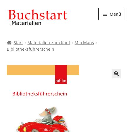
Zur
Zum
Menü
Navigation
Inhalt
springen
springen
Start
Start
Materialien zum Kauf
Mio Maus
Bibliotheksführerschein
AGB
Datenschutzbelehrung
Impressum
🔍
Kasse
Mein Konto
Rechtliches