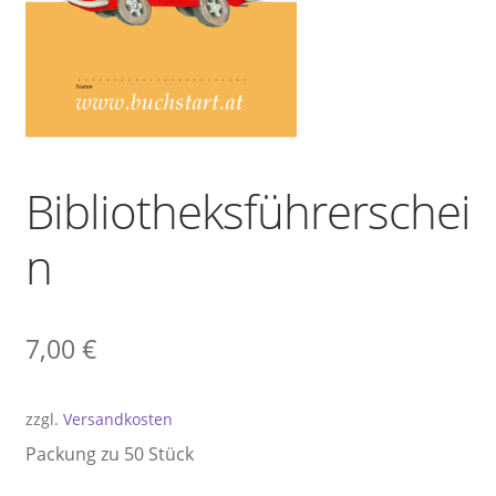
Versandkosten
Warenkorb
Widerrufsbelehrung
Bibliotheksführerschei
Zahlungsarten
n
7,00
€
zzgl.
Versandkosten
Packung zu 50 Stück