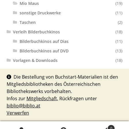
Mio Maus
(19)
sonstige Druckwerke
(11)
Taschen
(2)
Verleih Bilderbuchkinos
(18)
Bilderbuchkinos auf Dias
(11)
Bilderbuchkinos auf DVD
(13)
Vorlagen & Downloads
(18)
Die Bestellung von Buchstart-Materialien ist den
Mitgliedsbibliotheken des Österreichischen
Bibliothekswerks vorbehalten.
Infos zur
Mitgliedschaft,
Rückfragen unter
© Buchstart : Materialien 2026
biblio@biblio.at
Erstellt mit WooCommerce
.
Verwerfen
0