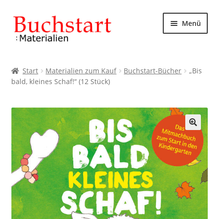
Zur
Zum
Menü
Navigation
Inhalt
springen
springen
Start
Start
Materialien zum Kauf
Buchstart-Bücher
„Bis
bald, kleines Schaf!“ (12 Stück)
AGB
Datenschutzbelehrung
Impressum
🔍
Kasse
Mein Konto
Rechtliches