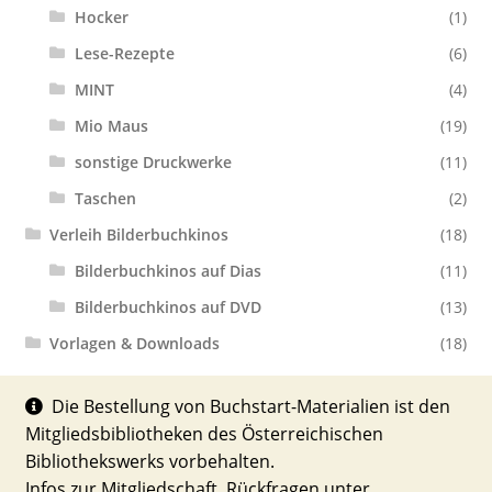
Hocker
(1)
Lese-Rezepte
(6)
MINT
(4)
Mio Maus
(19)
sonstige Druckwerke
(11)
Taschen
(2)
Verleih Bilderbuchkinos
(18)
Bilderbuchkinos auf Dias
(11)
Bilderbuchkinos auf DVD
(13)
Vorlagen & Downloads
(18)
Die Bestellung von Buchstart-Materialien ist den
Mitgliedsbibliotheken des Österreichischen
Bibliothekswerks vorbehalten.
Infos zur
Mitgliedschaft,
Rückfragen unter