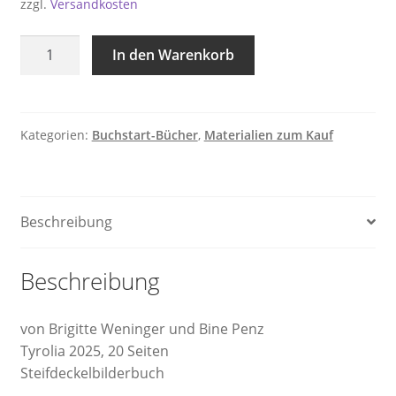
zzgl.
Versandkosten
"Bis
In den Warenkorb
bald,
kleines
Schaf!"
(12
Kategorien:
Buchstart-Bücher
,
Materialien zum Kauf
Stück)
Menge
Beschreibung
Beschreibung
von Brigitte Weninger und Bine Penz
Tyrolia 2025, 20 Seiten
Steifdeckelbilderbuch