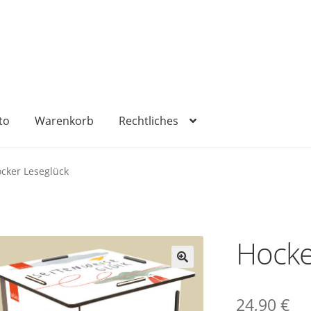
to
Warenkorb
Rechtliches
sum
Kasse
Mein Konto
Rechtliches
Versandkosten
Warenko
cker Leseglück
Hocke
🔍
24,90
€