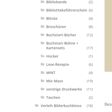
Bibliobande
(2)
Bibliotheksführerschein
(6)
Blöcke
(4)
Broschüren
(8)
Buchstart-Bücher
(12)
Buchstart-Bühne +
Kartensets
(17)
Hocker
(1)
Lese-Rezepte
(6)
MINT
(4)
Mio Maus
(19)
sonstige Druckwerke
(11)
Taschen
(2)
Bes
Verleih Bilderbuchkinos
(18)