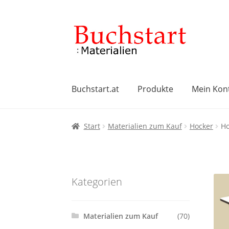
Zur
Zum
Navigation
Inhalt
springen
springen
Buchstart.at
Produkte
Mein Kon
Start
AGB
Datenschutzbelehrung
Impres
Start
Materialien zum Kauf
Hocker
Ho
Widerrufsbelehrung
Zahlungsarten
Kategorien
Materialien zum Kauf
(70)