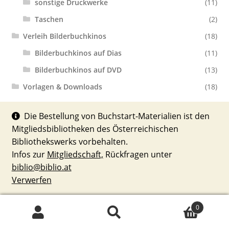
sonstige Druckwerke
(11)
Taschen
(2)
Verleih Bilderbuchkinos
(18)
Bilderbuchkinos auf Dias
(11)
Bilderbuchkinos auf DVD
(13)
Vorlagen & Downloads
(18)
Die Bestellung von Buchstart-Materialien ist den
Mitgliedsbibliotheken des Österreichischen
Bibliothekswerks vorbehalten.
Infos zur
Mitgliedschaft,
Rückfragen unter
© Buchstart : Materialien 2026
biblio@biblio.at
Erstellt mit WooCommerce
.
Verwerfen
0
Suchen
Suchen