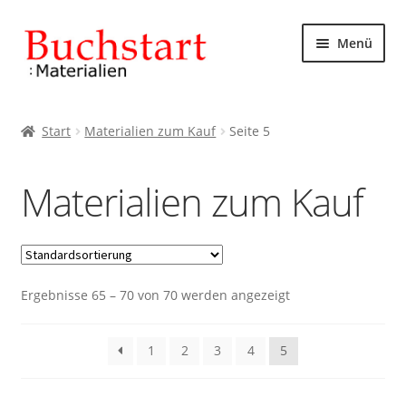
Zur
Zum
Menü
Navigation
Inhalt
springen
springen
Start
Start
Materialien zum Kauf
Seite 5
AGB
Materialien zum Kauf
Datenschutzbelehrung
Impressum
Ergebnisse 65 – 70 von 70 werden angezeigt
Kasse
Mein Konto
1
2
3
4
5
Rechtliches