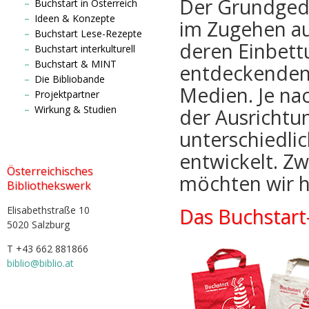
Der Grundgeda
Buchstart in Österreich
Ideen & Konzepte
im Zugehen au
Buchstart Lese-Rezepte
deren Einbett
Buchstart interkulturell
Buchstart & MINT
entdeckenden
Die Bibliobande
Medien. Je na
Projektpartner
Wirkung & Studien
der Ausrichtun
unterschiedli
entwickelt. Z
Österreichisches
möchten wir hi
Bibliothekswerk
Elisabethstraße 10
Das Buchstart-
5020 Salzburg
T +43 662 881866
biblio@biblio.at