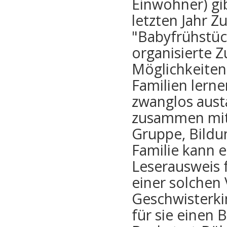
Einwohner) gib
letzten Jahr 
"Babyfrühstüc
organisierte 
Möglichkeiten
Familien lern
zwanglos aust
zusammen mit 
Gruppe, Bildun
Familie kann e
Leserausweis f
einer solchen 
Geschwisterkin
für sie einen 