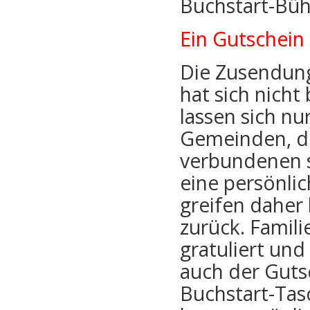
Buchstart-Büh
Ein Gutschein 
Die Zusendung
hat sich nich
lassen sich nu
Gemeinden, di
verbundenen s
eine persönli
greifen daher
zurück. Famil
gratuliert un
auch der Guts
Buchstart-Tasc