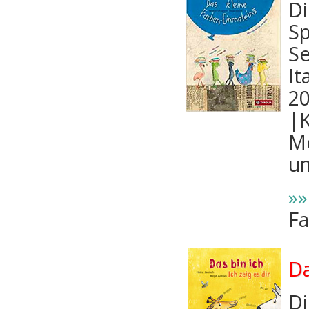
Di
Sp
Se
It
20
|K
Mo
un
»»
Fa
Da
Di