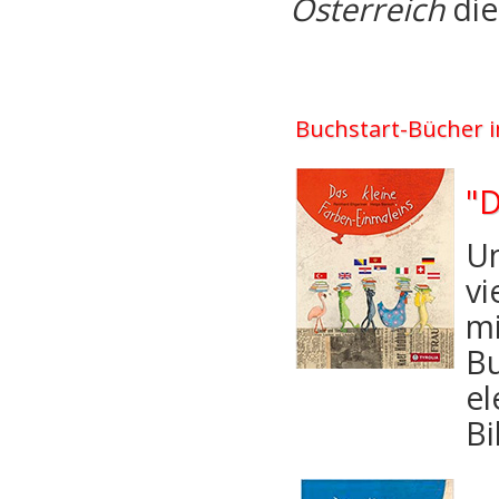
Österreich
die
Buchstart-Bücher 
"D
Un
vi
mi
Bu
el
Bi