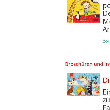
po
De
Mo
Ar
»»
Broschüren und In
Di
Ei
zu
Fa