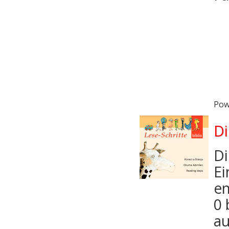
Pow
Di
Di
Ei
en
0 
au