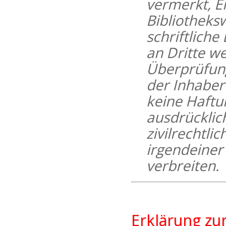
vermerkt, E
Bibliotheks
schriftliche
an Dritte w
Überprüfung
der Inhaber 
keine Haftun
ausdrücklich
zivilrechtli
irgendeiner
verbreiten.
Erklärung zur