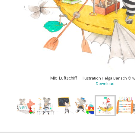
Mio Luftschiff
·
Illustration Helga Bansch © w
Download
jAlbum Webgalerie Software
&
Buchstar