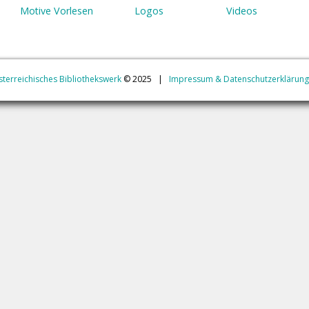
Motive Vorlesen
Logos
Videos
jAlbum Webgalerie Software
&
Buchstar
terreichisches Bibliothekswerk
© 2025 |
Impressum & Datenschutzerklärung