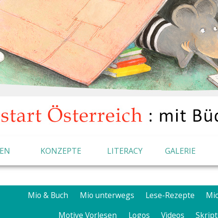
IEN
KONZEPTE
LITERACY
GALERIE
Mio & Buch
Mio unterwegs
Lese-Rezepte
Mi
Motive Vorlesen
Logos
Videos
Skrip