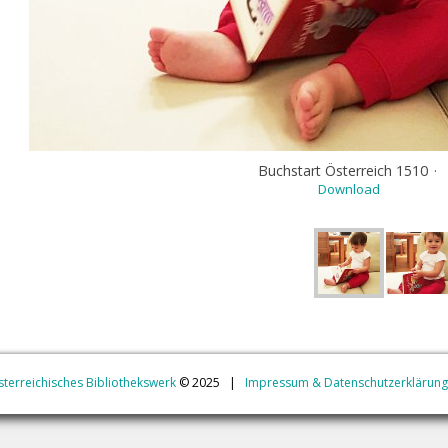
Buchstart Österreich 1510
·
Download
jAlbum Webgalerie Software
&
Buchstar
terreichisches Bibliothekswerk
© 2025 |
Impressum & Datenschutzerklärung